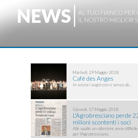
NEWS
AL TUO FIANCO PER 
IL NOSTRO MIGLIOR 
Martedì, 29 Maggio 2018
Café des Anges
In scena i sogni con o senza ali...
Giovedì, 17 Maggio 2018
L'Agrobresciano perde 2
milioni scontenti i soci
Alle spalle un ulteriore anno difficile
per l'Agrobresciano.