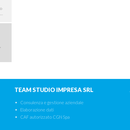
 o
e…
'
TEAM STUDIO IMPRESA SRL
Consulenza e gestione aziendale
Elaborazione dati
CAF autorizzato CGN Spa