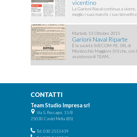
vicentino
La Garioni Naval continua a vivere,
meglio i suoi marchi, i suo brevetti 
Martedì, 13 Ottobre 2015
Garioni Naval Riparte
È la società SVECOM-P.E. SRL di
Montecchio Maggiore (VI) che, con l
assistenza di TEAM…
CONTATTI
Team Studio Impresa srl
Via S. Reccagni, 15/B
25030 Castel Mella (BS)
Tel: 030 2551439