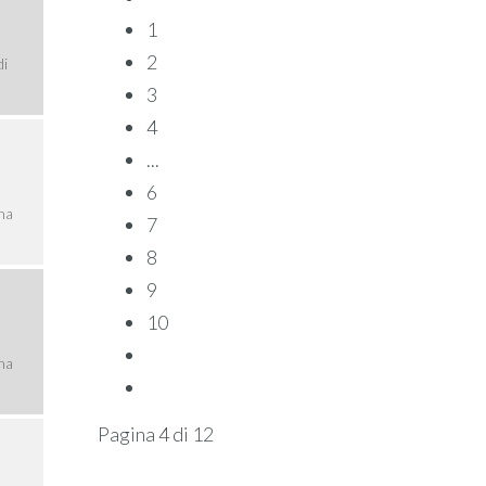
1
2
di
…
3
4
...
6
una
7
8
9
10
una
Pagina 4 di 12