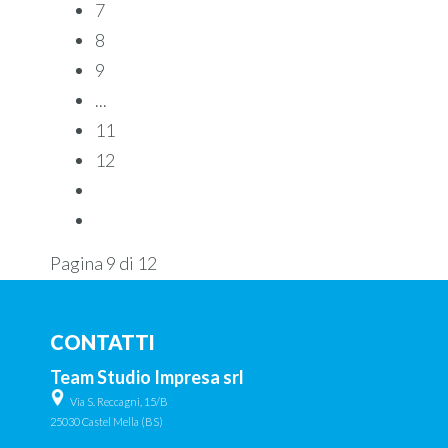
7
8
9
...
11
12
Pagina 9 di 12
CONTATTI
Team Studio Impresa srl
Via S. Reccagni, 15/B
25030 Castel Mella (BS)