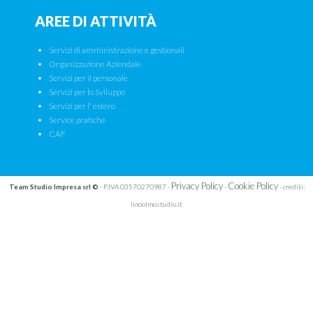
AREE DI ATTIVITÀ
Servizi di amministrazione e gestionali
Organizzazione Aziendale
Servizi per il personale
Servizi per lo Sviluppo
Servizi per l' estero
Service pratiche
CAF
Privacy Policy
Cookie Policy
Team Studio Impresa srl ©
- P.IVA 03570270987 -
-
-
crediti:
linoolmostudio.it